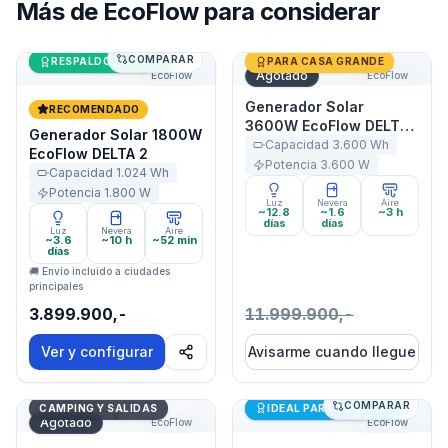
Más de
EcoFlow
para considerar
COMPARAR
Generador Solar 1800W EcoFlow DELTA 2
Últimas unidades
Generador Solar 3600W Ec
RESPALDO DE CASA
PARA CASA GRANDE
Agotado
EcoFlow
EcoFlow
Generador Solar
RECOMENDADO
3600W EcoFlow DELTA
Generador Solar 1800W
Pro
Capacidad
3.600
Wh
EcoFlow DELTA 2
Potencia
3.600
W
Capacidad
1.024
Wh
Potencia
1.800
W
Luz
Nevera
Aire
~12.8
~1.6
~3 h
días
días
Luz
Nevera
Aire
~3.6
~10 h
~52 min
días
🚚 Envío incluido a ciudades
principales
3.899.900,-
11.999.900,-
Ver y configurar
Avisarme cuando llegue
COMPARAR
Generador Solar 500W EcoFlow DELTA 3 1000 Air
Generador Solar 500W Eco
Últimas unidades
CAMPING Y SALIDAS
IDEAL PARA STARLINK
Agotado
EcoFlow
EcoFlow