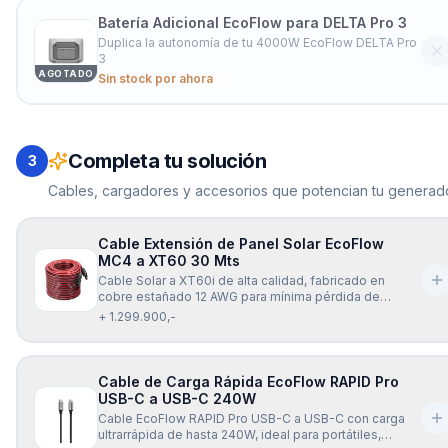
Batería Adicional EcoFlow para DELTA Pro 3
Duplica la autonomía de tu 4000W EcoFlow DELTA Pro
3
AGOTADO
Sin stock por ahora
Completa tu solución
3
Cables, cargadores y accesorios que potencian tu generado
Cable Extensión de Panel Solar EcoFlow
MC4 a XT60 30 Mts
Cable Solar a XT60i de alta calidad, fabricado en
cobre estañado 12 AWG para mínima pérdida de
energía y transmisión estable. Soporta hasta 600 V, es
+ 1.299.900,-
resistente a la humedad, polvo y altas temperaturas, y
ofrece una conexión segura y confiable para paneles
solares y estaciones de
Cable de Carga Rápida EcoFlow RAPID Pro
USB-C a USB-C 240W
Cable EcoFlow RAPID Pro USB-C a USB-C con carga
ultrarrápida de hasta 240W, ideal para portátiles,