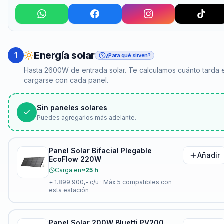
Energía solar
1
¿Para qué sirven?
Hasta 2600W de entrada solar. Te calculamos cuánto tarda 
cargarse con cada panel.
Sin paneles solares
Puedes agregarlos más adelante.
Panel Solar Bifacial Plegable
Añadir
EcoFlow 220W
Carga en
~25 h
+
1.899.900,-
c/u · Máx
5
compatibles con
esta estación
Panel Solar 200W Bluetti PV200