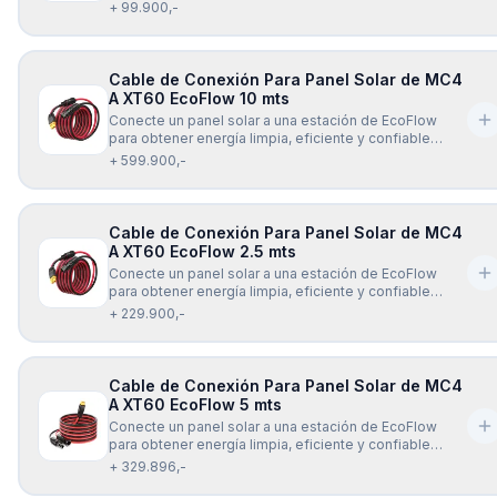
celulares, tablets y más. Diseño resistente, flexible y
+ 99.900,-
compatible con la mayoría de dispositivos USB-C.
Incluye chip inteligente E-Mark para una carga segura
y eficiente.
Cable de Conexión Para Panel Solar de MC4
A XT60 EcoFlow 10 mts
Conecte un panel solar a una estación de EcoFlow
para obtener energía limpia, eficiente y confiable
dondequiera que vaya, con el cable de carga Solar
+ 599.900,-
EcoFlow XT60 (10 mts). El cable de carga EcoFlow
Solar a XT60 (10 mts) es universalmente compatible
con todos los modelos de la se
Cable de Conexión Para Panel Solar de MC4
A XT60 EcoFlow 2.5 mts
Conecte un panel solar a una estación de EcoFlow
para obtener energía limpia, eficiente y confiable
dondequiera que vaya, con el cable de carga Solar
+ 229.900,-
EcoFlow XT60 (2.5 mts). El cable de carga EcoFlow
Solar a XT60 (2.5 mts) es universalmente compatible
con todos los modelos de la
Cable de Conexión Para Panel Solar de MC4
A XT60 EcoFlow 5 mts
Conecte un panel solar a una estación de EcoFlow
para obtener energía limpia, eficiente y confiable
dondequiera que vaya, con el cable de carga Solar
+ 329.896,-
EcoFlow XT60 (5 mts). El cable de carga EcoFlow Solar