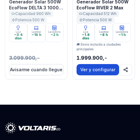
Generador Solar 500W
Generador Solar 500W
EcoFlow DELTA 3 1000
EcoFlow RIVER 2 Max
Air
Capacidad
960
Wh
Capacidad
512
Wh
Potencia
500
W
Potencia
500
W
Luz
Laptop
Lavadora
Luz
Laptop
Lavadora
~3.4
~16 h
~2 h
~1.8
~8 h
~1 h
días
días
🚚 Envío incluido a ciudades
principales
3.099.900,-
1.999.900,-
Avisarme cuando llegue
Ver y configurar