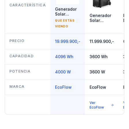
CARACTERÍSTICA
Generador
Solar
Generador
Ec
4000W
Solar
DE
QUE ESTÁS
EcoFlow
3600W
Ult
VIENDO
DELTA Pro 3
EcoFlow
30
DELTA Pro
36
PRECIO
19.999.900,-
11.999.900,-
0,-
CAPACIDAD
4096 Wh
3600 Wh
30
POTENCIA
4000 W
3600 W
36
MARCA
EcoFlow
EcoFlow
Ec
Ver
Ve
EcoFlow
Ec