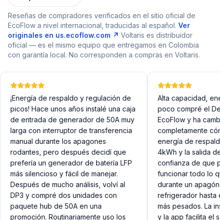
Reseñas de compradores verificados en el sitio oficial de
EcoFlow
a nivel internacional, traducidas al español.
Ver
originales en
us.ecoflow.com
↗
Voltaris es distribuidor
oficial — es el mismo equipo que entregamos en Colombia
con garantía local. No corresponden a compras en Voltaris.
¡Energía de respaldo y regulación de
Alta capacidad, en
picos! Hace unos años instalé una caja
poco compré el De
de entrada de generador de 50A muy
EcoFlow y ha cam
larga con interruptor de transferencia
completamente có
manual durante los apagones
energía de respald
rodantes, pero después decidí que
4kWh y la salida 
prefería un generador de batería LFP
confianza de que 
más silencioso y fácil de manejar.
funcionar todo lo 
Después de mucho análisis, volví al
durante un apagón
DP3 y compré dos unidades con
refrigerador hasta
paquete hub de 50A en una
más pesados. La in
promoción. Routinariamente uso los
y la app facilita el