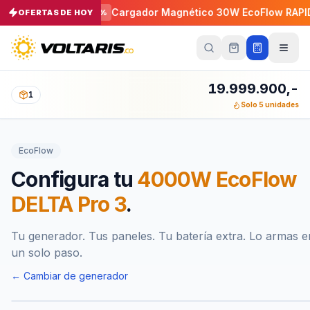
4-30P 30A
Cargador Magnético 30W EcoFlow RAPID 500
OFERTAS DE HOY
−
5
%
Tu
carrito
Vacío
19.999.900,-
1
Solo 5 unidades
Tu
carrito
está
EcoFlow
vacío
Agrega
Configura tu
4000W EcoFlow
productos
con el
DELTA Pro 3
.
botón
“Añadir al
carrito”
y
págalos
Tu generador. Tus paneles. Tu batería extra. Lo armas e
todos
un solo paso.
juntos.
iendo productos
← Cambiar de generador