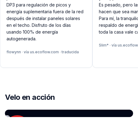
DP3 para regulación de picos y
Es pesado, pero la
energía suplementaria fuera de la red
hacen que sea man
después de instalar paneles solares
Para mí, la tranquil
en el techo. Disfruto de los días
respaldo de energí
usando 100% de energía
toda la casa vale 
autogenerada.
Slim*
· vía
us.ecoflo
flowynn
· vía
us.ecoflow.com
· traducida
YOUTUBE
Análisis EcoFlow DELTA Pro en español — el rey
Velo en acción
de los generadores portátiles
por
Review ES