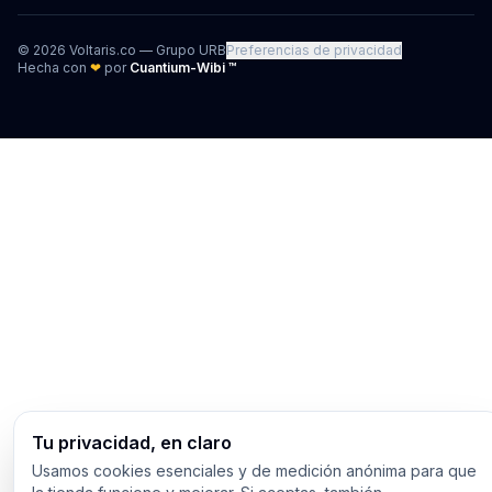
©
2026
Voltaris.co — Grupo URB
Preferencias de privacidad
Hecha con
❤
por
Cuantium-Wibi ™
Tu privacidad, en claro
Usamos cookies esenciales y de medición anónima para que