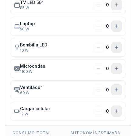
TV LED 50"
0
85
W
Laptop
0
50
W
Bombilla LED
0
10
W
Microondas
0
1100
W
Ventilador
0
60
W
Cargar celular
0
12
W
CONSUMO TOTAL
AUTONOMÍA ESTIMADA