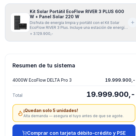
a XT60 (5 mts) es universalmente compatible con
todos los modelos de la seri
Kit Solar Portátil EcoFlow RIVER 3 PLUS 600
W + Panel Solar 220 W
Disfruta de energía limpia y portátil con el Kit Solar
EcoFlow RIVER 3 Plus. Incluye una estación de energía
de 600 W y un panel solar plegable de 220 W, ideal
+ 3.129.900,-
para mantener tus dispositivos cargados dondequiera
que estés. Reduce tu dependencia de la red eléctrica
y obtén una fue
Resumen de tu sistema
4000W EcoFlow DELTA Pro 3
19.999.900,-
19.999.900,-
Total
¡Quedan solo 5 unidades!
Alta demanda — asegura el tuyo antes de que se agote.
Comprar con tarjeta débito-crédito y PSE