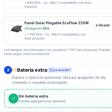
+
899.900,-
c/u · Máx
2
compatibles con esta
estación
Panel Solar Plegable EcoFlow 220W
Añadir
Carga en
~25 h
+
1.799.900,-
c/u · Máx
5
compatibles con
esta estación
Los tiempos son estimados con sol pleno (~70% de eficiencia). Pueden
variar según clima e inclinación.
Batería extra
2
¿La necesito?
Duplica o triplica la autonomía. Útil para apagones de día
completo o respaldo prolongado.
Sin batería extra
Puedes agregarla más adelante.