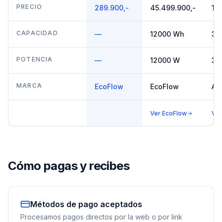
PRECIO
289.900,-
45.499.900,-
11
CAPACIDAD
—
12000 Wh
30
POTENCIA
—
12000 W
36
MARCA
EcoFlow
EcoFlow
An
Ver
EcoFlow
Ve
Cómo pagas y recibes
Métodos de pago aceptados
Procesamos pagos directos por la web o por link