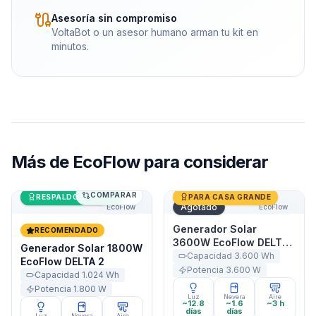
Asesoría sin compromiso
VoltaBot o un asesor humano arman tu kit en
minutos.
Más de
EcoFlow
para considerar
COMPARAR
Generador Solar 1800W EcoFlow DELTA 2
Últimas unidades
Generador Solar 3600W Ec
RESPALDO DE CASA
PARA CASA GRANDE
Agotado
EcoFlow
EcoFlow
Generador Solar
RECOMENDADO
3600W EcoFlow DELTA
Generador Solar 1800W
Pro
Capacidad
3.600
Wh
EcoFlow DELTA 2
Potencia
3.600
W
Capacidad
1.024
Wh
Potencia
1.800
W
Luz
Nevera
Aire
~12.8
~1.6
~3 h
días
días
Luz
Nevera
Aire