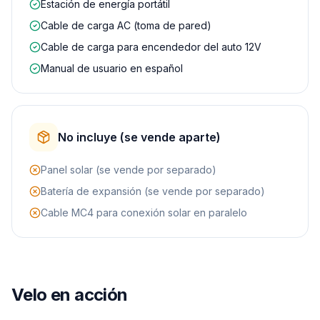
Estación de energía portátil
Cable de carga AC (toma de pared)
Cable de carga para encendedor del auto 12V
Manual de usuario en español
No incluye (se vende aparte)
Panel solar (se vende por separado)
Batería de expansión (se vende por separado)
Cable MC4 para conexión solar en paralelo
YOUTUBE
Análisis EcoFlow DELTA Pro en español — el rey
Velo en acción
de los generadores portátiles
por
Review ES