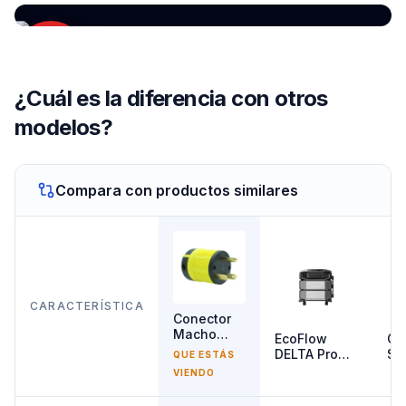
¿Cuál es la diferencia con otros
modelos?
Compara con productos similares
CARACTERÍSTICA
Conector
Macho
EcoFlow
Ge
NEMA TT-
DELTA Pro
So
QUE ESTÁS
30P para
Ultra X
36
VIENDO
EcoFlow
An
Delta Pro
F3