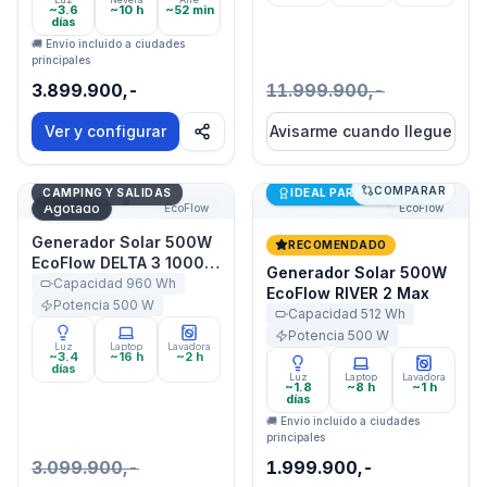
~3.6
~10 h
~52 min
días
🚚 Envío incluido a ciudades
principales
3.899.900,-
11.999.900,-
Ver y configurar
Avisarme cuando llegue
COMPARAR
Generador Solar 500W EcoFlow DELTA 3 1000 Air
Generador Solar 500W Eco
Últimas unidades
CAMPING Y SALIDAS
IDEAL PARA STARLINK
Agotado
EcoFlow
EcoFlow
Generador Solar 500W
RECOMENDADO
EcoFlow DELTA 3 1000
Generador Solar 500W
Air
Capacidad
960
Wh
EcoFlow RIVER 2 Max
Potencia
500
W
Capacidad
512
Wh
Potencia
500
W
Luz
Laptop
Lavadora
~3.4
~16 h
~2 h
días
Luz
Laptop
Lavadora
~1.8
~8 h
~1 h
días
🚚 Envío incluido a ciudades
principales
3.099.900,-
1.999.900,-