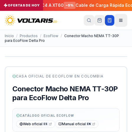
anel Solar de MC4 A XT60
Cable de Carga Rápida EcoFlow
OFERTAS DE HOY
−
5
%
Tu
carrito
Vacío
Inicio
/
Productos
/
EcoFlow
/
Conector Macho NEMA TT-30P
para EcoFlow Delta Pro
Tu
carrito
está
vacío
Agrega
productos
CASA OFICIAL DE
ECOFLOW
EN COLOMBIA
con el
botón
Conector Macho NEMA TT-30P
“Añadir al
carrito”
y
para EcoFlow Delta Pro
págalos
todos
juntos.
CATÁLOGO OFICIAL
ECOFLOW
iendo productos
Web oficial
Manual oficial
ES
EN