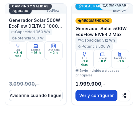
COMPARAR
Generador Solar 500W EcoFlow DELTA 3 1000 Air
Generador Solar 500W Eco
Últimas unidades
CAMPING Y SALIDAS
IDEAL PARA STARLINK
Agotado
EcoFlow
EcoFlow
Generador Solar 500W
RECOMENDADO
EcoFlow DELTA 3 1000
Generador Solar 500W
Air
Capacidad
960
Wh
EcoFlow RIVER 2 Max
Potencia
500
W
Capacidad
512
Wh
Potencia
500
W
Luz
Laptop
Lavadora
~3.4
~16 h
~2 h
días
Luz
Laptop
Lavadora
~1.8
~8 h
~1 h
días
🚚 Envío incluido a ciudades
principales
3.099.900,-
1.999.900,-
Avisarme cuando llegue
Ver y configurar