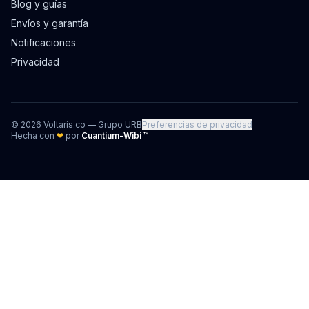
Blog y guías
Envíos y garantía
Notificaciones
Privacidad
©
2026
Voltaris.co — Grupo URB
Preferencias de privacidad
Hecha con
❤
por
Cuantium-Wibi ™