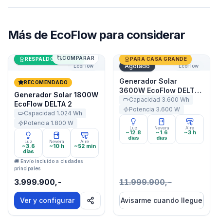
Más de
EcoFlow
para considerar
COMPARAR
Generador Solar 1800W EcoFlow DELTA 2
Últimas unidades
Generador Solar 3600W Ec
RESPALDO DE CASA
PARA CASA GRANDE
Agotado
EcoFlow
EcoFlow
Generador Solar
RECOMENDADO
3600W EcoFlow DELTA
Generador Solar 1800W
Pro
Capacidad
3.600
Wh
EcoFlow DELTA 2
Potencia
3.600
W
Capacidad
1.024
Wh
Potencia
1.800
W
Luz
Nevera
Aire
~12.8
~1.6
~3 h
días
días
Luz
Nevera
Aire
~3.6
~10 h
~52 min
días
🚚 Envío incluido a ciudades
principales
3.999.900,-
11.999.900,-
Ver y configurar
Avisarme cuando llegue