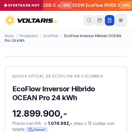
Flow RAPID Pro USB-C a
300W EcoFlow RIVER 3
Cabl
OFERTAS DE HOY
−
5
%
−
5
%
Tu
carrito
Vacío
Inicio
/
Productos
/
EcoFlow
/
EcoFlow Inversor Híbrido OCEAN
Pro 24 kWh
Tu
carrito
está
vacío
Agrega
productos
CASA OFICIAL DE
ECOFLOW
EN COLOMBIA
con el
botón
EcoFlow Inversor Híbrido
“Añadir al
carrito”
y
OCEAN Pro 24 kWh
págalos
todos
juntos.
12.899.900,-
iendo productos
Precio con IVA · o
1.074.992,-
/mes x 12 cuotas con
tarjeta
¿Cómo?