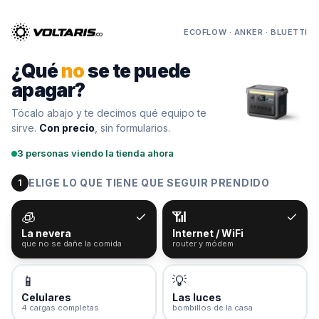
Tu
carrito
ECOFLOW · ANKER · BLUETTI
Vacío
¿Qué
no
se te puede
apagar?
Tócalo abajo y te decimos qué equipo te
Tu
sirve.
Con precio
, sin formularios.
carrito
está
3
personas
viendo la tienda ahora
vacío
Agrega
ELIGE LO QUE TIENE QUE SEGUIR PRENDIDO
productos
1
con el
botón
🧊
📶
“Añadir al
carrito”
y
La nevera
Internet / WiFi
págalos
que no se dañe la comida
router y módem
todos
juntos.
📱
💡
iendo productos
Celulares
Las luces
4 cargas completas
bombillos de la casa