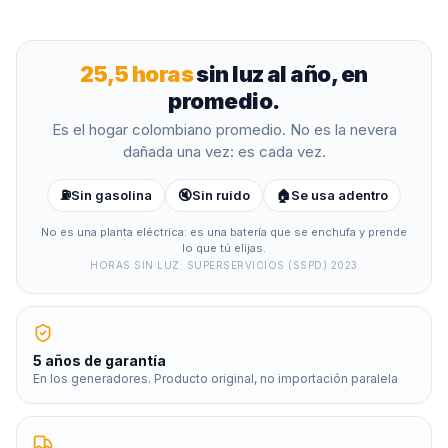
25,5
horas
sin luz al año, en
promedio.
Es el hogar colombiano promedio. No es la nevera
dañada una vez: es cada vez.
⛽
Sin gasolina
🔇
Sin ruido
🏠
Se usa adentro
No es una planta eléctrica: es una batería que se enchufa y prende
lo que tú elijas.
HORAS SIN LUZ: SUPERSERVICIOS (SSPD) 2023
5 años de garantía
En los generadores. Producto original, no importación paralela