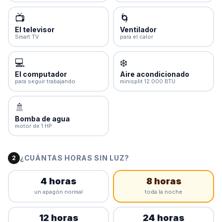
📺
🌀
El televisor
Ventilador
Smart TV
para el calor
💻
❄️
El computador
Aire acondicionado
para seguir trabajando
minisplit 12.000 BTU
🚿
Bomba de agua
motor de 1 HP
¿CUÁNTAS HORAS SIN LUZ?
2
4 horas
8 horas
un apagón normal
toda la noche
12 horas
24 horas