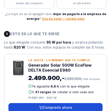
medio día completo
un día entero
¿Lo tuyo no es el apagón sino
dejar de pagarle a la empresa de
energía
?
Eso es solar — míralo aquí
ESTO ES LO QUE TE SIRVE
3
Lo que elegiste consume
95
W por hora
y arranca pidiendo
hasta
820
W
. Con eso, estos equipos te cumplen las
8
horas:
LA JUSTA
·
LO MÍNIMO QUE TE CUMPLE
Generador Solar 500W EcoFlow
DELTA Esencial E980
2.499.900,-
2.999.900,-
IVA incluido
Te aguanta
8,8 h
con lo que elegiste
O
41
cargas
de celular si solo usas eso
980
Wh ·
500
W
Comprarlo ahora