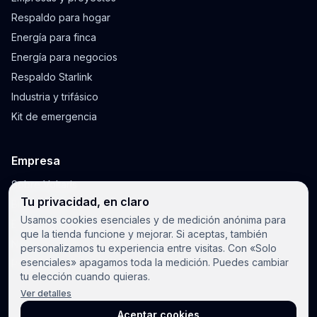
Respaldo para hogar
Energía para finca
Energía para negocios
Respaldo Starlink
Industria y trifásico
Kit de emergencia
Empresa
Sobre Voltaris
Tu privacidad, en claro
Blog y guías
Usamos cookies esenciales y de medición anónima para
Envíos y garantía
que la tienda funcione y mejorar. Si aceptas, también
Notificaciones
personalizamos tu experiencia entre visitas. Con «Solo
esenciales» apagamos toda la medición. Puedes cambiar
Privacidad
tu elección cuando quieras.
Ver detalles
Aceptar cookies