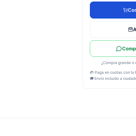
Com
A
Compr
¿Compra grande o 
💳 Paga en cuotas con tu t
🚚
Envío incluido a ciudad