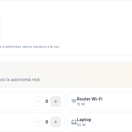
 si alimentas varios equipos a la vez.
os la autonomía real.
Router Wi-Fi
0
15
W
Laptop
0
50
W