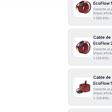
EcoFlow 
Conecte un p
limpia, efic
Solar EcoFlo
+ 599.900,-
mts) es univ
Cable de
EcoFlow 
Conecte un p
limpia, efic
Solar EcoFlo
+ 229.900,-
mts) es univ
Cable de
EcoFlow 
Conecte un p
limpia, efic
Solar EcoFlo
+ 329.896,-
es universal