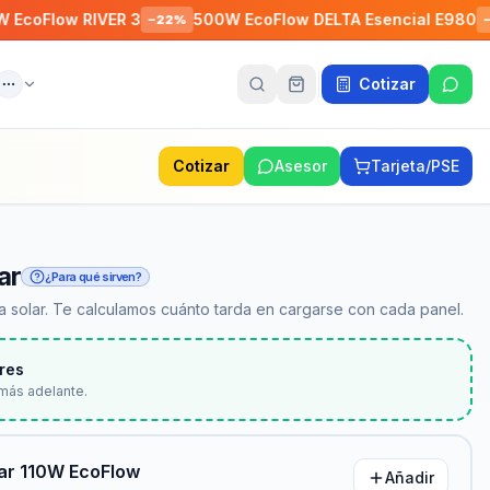
w RIVER 3
500W EcoFlow DELTA Esencial E980
EcoF
−
22
%
−
5
%
Cotizar
ente
Más
Cotizar
Asesor
Tarjeta/PSE
ar
¿Para qué sirven?
 solar. Te calculamos cuánto tarda en cargarse con cada panel.
res
más adelante.
lar 110W EcoFlow
Añadir