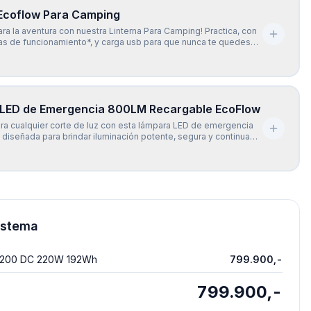
 Ecoflow Para Camping
ara la aventura con nuestra Linterna Para Camping! Practica, con
as de funcionamiento*, y carga usb para que nunca te quedes
más, su gancho para colgar te permite tener las manos libres
r de la naturaleza. ¡No pierdas ninguna oport
LED de Emergencia 800LM Recargable EcoFlow
ra cualquier corte de luz con esta lámpara LED de emergencia
, diseñada para brindar iluminación potente, segura y continua
 situación. Con 24 luces LED de alta eficiencia (SMD 5730) y una
 12W, esta lámpara ofrece hasta 800 lúmenes
istema
IL 200 DC 220W 192Wh
799.900,-
799.900,-