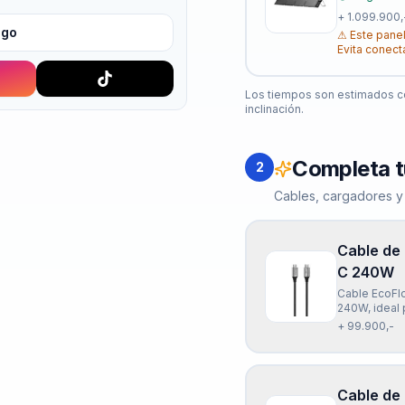
+
1.099.900,
igo
⚠
Este panel
Evita conect
Los tiempos son estimados co
inclinación.
Completa t
2
Cables, cargadores y
Cable de
C 240W
Cable EcoFl
240W, ideal p
flexible y c
+ 99.900,-
inteligente 
Cable de