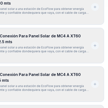
10 mts
anel solar a una estación de EcoFlow para obtener energía
iente y confiable dondequiera que vaya, con el cable de carga
w XT60 (10 mts). El cable de carga EcoFlow Solar a XT60 (10
ersalmente compatible con todos los modelos de la se
 Conexión Para Panel Solar de MC4 A XT60
2.5 mts
anel solar a una estación de EcoFlow para obtener energía
iente y confiable dondequiera que vaya, con el cable de carga
w XT60 (2.5 mts). El cable de carga EcoFlow Solar a XT60 (2.5
ersalmente compatible con todos los modelos de la
 Conexión Para Panel Solar de MC4 A XT60
5 mts
anel solar a una estación de EcoFlow para obtener energía
iente y confiable dondequiera que vaya, con el cable de carga
w XT60 (5 mts). El cable de carga EcoFlow Solar a XT60 (5 mts)
mente compatible con todos los modelos de la seri