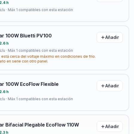
2.4 h
c/u · Máx
1
compatibles con esta estación
ar 100W Bluetti PV100
Añadir
2.6 h
c/u · Máx
1
compatibles con esta estación
 está cerca del voltaje máximo en condiciones de frío.
arlo en serie con otro panel.
ar 100W EcoFlow Flexible
Añadir
2.6 h
c/u · Máx
1
compatibles con esta estación
ar Bifacial Plegable EcoFlow 110W
Añadir
2.3 h