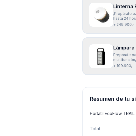
Linterna
¡Prepárate p
hasta 24 hor
sin luz. Ade
+ 249.900,-
para disfruta
Lámpara 
Prepárate pa
multifunción
en cualquier
+ 199.900,-
potencia de
Resumen de tu s
Portátil EcoFlow TRA
Total