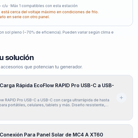
-
c/u · Máx
1
compatibles con esta estación
 está cerca del voltaje máximo en condiciones de frío.
arlo en serie con otro panel.
n sol pleno (~70% de eficiencia). Pueden variar según clima e
u solución
 accesorios que potencian tu generador.
 Carga Rápida EcoFlow RAPID Pro USB-C a USB-
ow RAPID Pro USB-C a USB-C con carga ultrarrápida de hasta
ara portátiles, celulares, tablets y más. Diseño resistente,
ompatible con la mayoría de dispositivos USB-C. Incluye chip
E-Mark para una carga segura y eficiente.
 Conexión Para Panel Solar de MC4 A XT60