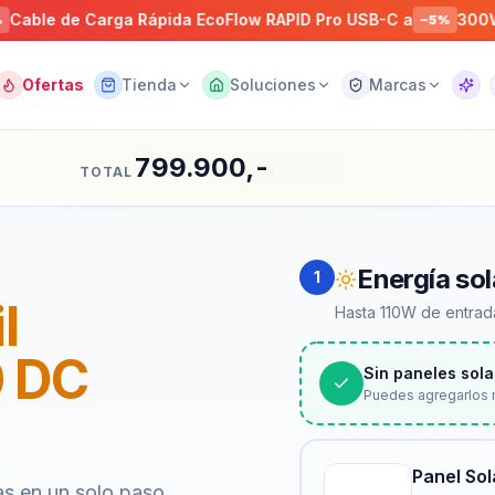
e Carga Rápida EcoFlow RAPID Pro USB-C a
300W EcoFlo
−
5
%
Ofertas
Tienda
Soluciones
Marcas
Asist
799.900,-
TOTAL
Energía sol
1
l
Hasta 110W de entrada
0 DC
Sin paneles sola
Puedes agregarlos 
Panel So
as en un solo paso.