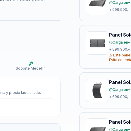
Carga en
~
+
999.900,-
Panel Sol
Carga en
~
+
899.900,-
⚠
Este panel
Evita conect
Soporte Medellín
Panel Sol
Carga en
~
ía y precio lado a lado.
+
699.900,-
Panel Sol
Carga en
~