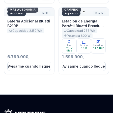
Batería Adicional Bluetti B210P
Estación de Energía Portát
MÁS AUTONOMÍA
CAMPING
Agotado
Agotado
Bluetti
Bluetti
Batería Adicional Bluetti
Estación de Energía
B210P
Portátil Bluetti Premium
30 V2 600W 320Wh
Capacidad
2.150
Wh
Capacidad
288
Wh
Potencia
600
W
Luz
Laptop
Lavadora
~1.0
~4 h
~37 min
días
6.799.900,-
1.599.900,-
Avisarme cuando llegue
Avisarme cuando llegue