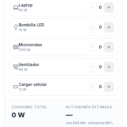
Laptop
0
50
W
Bombilla LED
0
10
W
Microondas
0
1100
W
Ventilador
0
60
W
Cargar celular
0
12
W
CONSUMO TOTAL
AUTONOMÍA ESTIMADA
0
W
—
con
504
Wh · eficiencia 85%