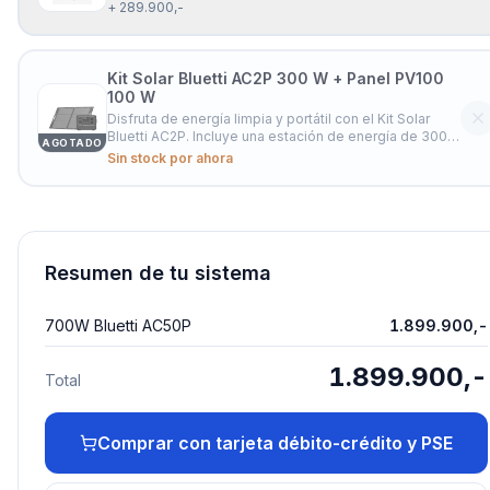
un bolsillo en el respaldo, ofrece un excelente apoyo
+ 289.900,-
para la espalda y te permite disfrutar cómodamente
de tus actividades al aire libre.
Kit Solar Bluetti AC2P 300 W + Panel PV100
100 W
Disfruta de energía limpia y portátil con el Kit Solar
Bluetti AC2P. Incluye una estación de energía de 300
AGOTADO
W y un panel solar plegable de 100 W, ideal para
Sin stock por ahora
mantener tus dispositivos cargados dondequiera que
estés. Reduce tu dependencia de la red eléctrica y
obtén una fuente conf
Resumen de tu sistema
700W Bluetti AC50P
1.899.900,-
1.899.900,-
Total
Comprar con tarjeta débito-crédito y PSE