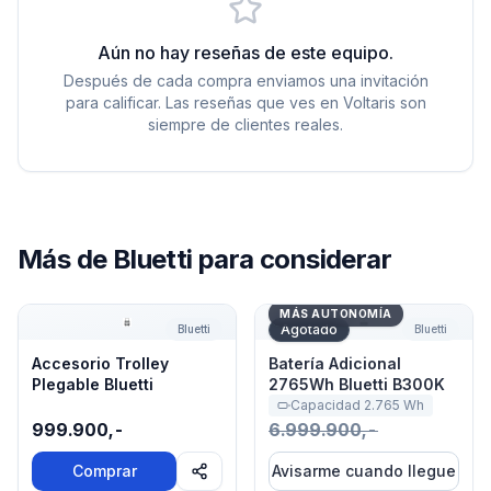
Aún no hay reseñas de este equipo.
Después de cada compra enviamos una invitación
para calificar. Las reseñas que ves en Voltaris son
siempre de clientes reales.
Más de
Bluetti
para considerar
Accesorio Trolley Plegable Bluetti
Batería Adicional 2765Wh B
MÁS AUTONOMÍA
Agotado
Bluetti
Bluetti
Accesorio Trolley
Batería Adicional
Plegable Bluetti
2765Wh Bluetti B300K
Capacidad
2.765
Wh
999.900,-
6.999.900,-
Comprar
Avisarme cuando llegue