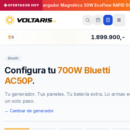
30P 30A
Cargador Magnético 30W EcoFlow RAPID 5000m
OFERTAS DE HOY
−
5
%
Tu
carrito
Vacío
1.899.900,-
1
Tu
carrito
Bluetti
está
vacío
Configura tu
700W Bluetti
Agrega
productos
AC50P
.
con el
botón
“Añadir al
carrito”
y
Tu generador. Tus paneles. Tu batería extra. Lo armas e
págalos
un solo paso.
todos
juntos.
← Cambiar de generador
iendo productos