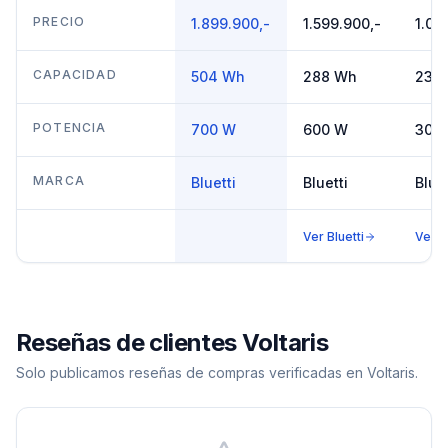
Premium
AC2
30 V2
PRECIO
1.899.900,-
1.599.900,-
1.09
600W
320Wh
CAPACIDAD
504 Wh
288 Wh
230
POTENCIA
700 W
600 W
300
MARCA
Bluetti
Bluetti
Bluet
Ver
Bluetti
Ver
B
Reseñas de clientes Voltaris
Solo publicamos reseñas de compras verificadas en Voltaris.