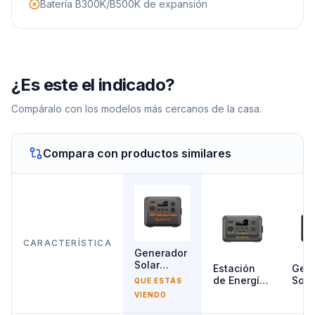
Batería B300K/B500K de expansión
¿Es este el indicado?
Compáralo con los modelos más cercanos de la casa.
Compara con productos similares
CARACTERÍSTICA
Generador
Solar
Estación
Gen
700W
de Energía
Sola
QUE ESTÁS
Bluetti
Portátil
300
VIENDO
AC50P
Bluetti
Bluet