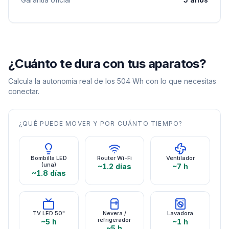
¿Cuánto te dura con tus aparatos?
Calcula la autonomía real de los
504
Wh con lo que necesitas
conectar.
¿QUÉ PUEDE MOVER Y POR CUÁNTO TIEMPO?
Bombilla LED
Router Wi-Fi
Ventilador
(una)
~1.2 días
~7 h
~1.8 días
TV LED 50"
Nevera /
Lavadora
refrigerador
~5 h
~1 h
~5 h