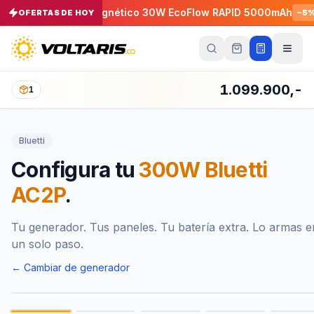
Cargador Magnético 30W EcoFlow RAPID 5000mAh
Car
%
OFERTAS DE HOY
−
5
%
Tu
carrito
Vacío
1.099.900,-
1
Tu
carrito
Bluetti
está
vacío
Configura tu
300W Bluetti
Agrega
productos
AC2P
.
con el
botón
“Añadir al
carrito”
y
Tu generador. Tus paneles. Tu batería extra. Lo armas e
págalos
un solo paso.
todos
juntos.
← Cambiar de generador
iendo productos