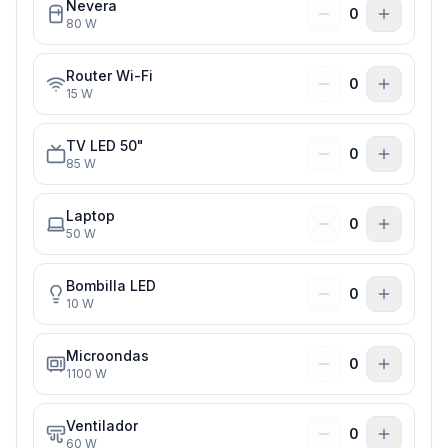
Nevera
0
80
W
Router Wi-Fi
0
15
W
TV LED 50"
0
85
W
Laptop
0
50
W
Bombilla LED
0
10
W
Microondas
0
1100
W
Ventilador
0
60
W