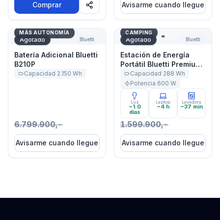
Comprar
Avisarme cuando llegue
Batería Adicional Bluetti B210P
Estación de Energía Portát
MÁS AUTONOMÍA
CAMPING
Agotado
Agotado
Bluetti
Bluetti
Batería Adicional Bluetti
Estación de Energía
B210P
Portátil Bluetti Premium
30 V2 600W 320Wh
Capacidad
2.150
Wh
Capacidad
288
Wh
Potencia
600
W
Luz
Laptop
Lavadora
~1.0
~4 h
~37 min
días
6.799.900,-
1.599.900,-
Avisarme cuando llegue
Avisarme cuando llegue