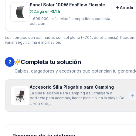
Panel Solar 100W EcoFlow Flexible
Añadir
Carga en
~3.1 h
+
699.900,-
c/u · Máx
1
compatibles con esta
estación
Los tiempos son estimados con sol pleno (~70% de eficiencia). Pueden
variar según clima e inclinación.
Completa tu solución
2
Cables, cargadores y accesorios que potencian tu generado
Accesorio Silla Plegable para Camping
La Silla Plegable Para Camping es ultraligera y
perfecta para acampar, hacer picnic o ir a la playa. Con
un bolsillo en el respaldo, ofrece un excelente apoyo
+ 289.900,-
para la espalda y te permite disfrutar cómodamente
de tus actividades al aire libre.
Resumen de tu sistema