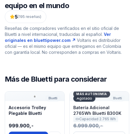
equipo en el mundo
5
(
195
reseñas)
Reseñas de compradores verificados en el sitio oficial de
Bluetti
a nivel internacional, traducidas al español.
Ver
originales en
bluettipower.com
↗
Voltaris es distribuidor
oficial — es el mismo equipo que entregamos en Colombia
con garantía local. No corresponden a compras en Voltaris.
Más de
Bluetti
para considerar
Accesorio Trolley Plegable Bluetti
Batería Adicional 2765Wh B
MÁS AUTONOMÍA
Agotado
Bluetti
Bluetti
Accesorio Trolley
Batería Adicional
Plegable Bluetti
2765Wh Bluetti B300K
Capacidad
2.765
Wh
999.900,-
6.999.900,-