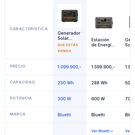
CARACTERÍSTICA
Generador
Solar
Estación
Gen
300W
de Energía
Sola
QUE ESTÁS
Bluetti
Portátil
700
VIENDO
AC2P
Bluetti
Bluet
Premium
AC5
30 V2
PRECIO
1.099.900,-
1.599.900,-
1.89
600W
320Wh
CAPACIDAD
230 Wh
288 Wh
504
POTENCIA
300 W
600 W
700
MARCA
Bluetti
Bluetti
Bluet
Ver
Bluetti
Ver
B