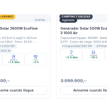
Solar 3600W EcoFlow DELTA Pro
Generador Solar 500W Eco
A GRANDE
CAMPING Y SALIDAS
Agotado
EcoFlow
 Solar 3600W EcoFlow
Generador Solar 500W Eco
3 1000 Air
: 63.5cm (Largo) x 28.5cm
Capacidad Equipo: 960Wh · Bate
cm (Alto) · Peso: 45 KG ·
(LFP) · Ciclos de carga: 3000 al 
uipo: 3600Wh · Capacidad
500W Nominal, Surge 1000W, X-
d
3.600
Wh
Capacidad
960
Wh
Pote
0mAh (3600Wh / 48V) · Potencia:
Salidas USB-A 12W y USB-C 18W 
3.600
W
l 4500W X-Boost · Garantía:
KG · Garantía: 5 Años
Luz
Laptop
~3.4 días
~16 h
Nevera
Aire
~1.6 días
~3 h
900,-
3.099.900,-
sarme cuando llegue
Avisarme cuando ll