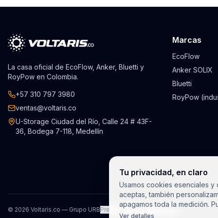
Marcas
EcoFlow
La casa oficial de EcoFlow, Anker, Bluetti y
Anker SOLIX
RoyPow en Colombia.
Bluetti
+57 310 797 3980
RoyPow (indus
ventas@voltaris.co
U-Storage Ciudad del Río, Calle 24 # 43F-
36, Bodega 7-118, Medellín
Tu privacidad, en claro
Usamos cookies esenciales y d
aceptas, también personalizam
apagamos toda la medición. Pu
©
2026
Voltaris.co — Grupo URB
Preferencias de privacidad
Ver detalles