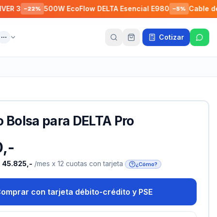
500W EcoFlow DELTA Esencial E980
Cable de Cone
−
22
%
−
5
%
Cotizar
ente
Más
o Bolsa para DELTA Pro
,-
o
45.825,-
/mes x 12 cuotas con tarjeta
¿Cómo?
omprar con tarjeta débito-crédito y PSE