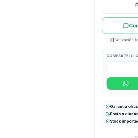
Com
Cotización fo
COMPÁRTELO C
Garantía ofici
Envío a ciuda
Stock importa
V