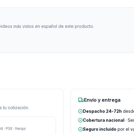
 videos más vistos en español de este producto.
Envío y entrega
 tu cotización.
Despacho 24-72h
desde
Cobertura nacional
· Se
d · PSE · Nequi
Seguro incluido
por el v