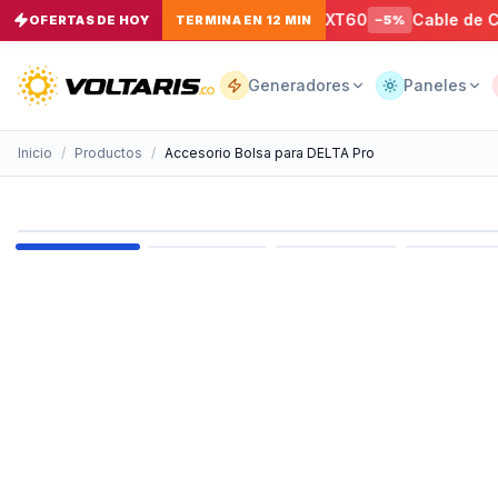
nexión Para Panel Solar de MC4 A XT60
Cable de Carga 
OFERTAS DE HOY
TERMINA EN 12 MIN
−
5
%
Tu
carrito
Vacío
Generadores
Paneles
Inicio
/
Productos
/
Accesorio Bolsa para DELTA Pro
Tu
carrito
está
vacío
Agrega
productos
con el
botón
“Añadir al
carrito”
y
págalos
todos
juntos.
iendo productos