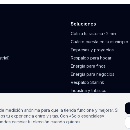
Soluciones
Cotiza tu sistema · 2 min
Cuánto cuesta en tu municipio
Empresas y proyectos
trial)
Respaldo para hogar
Energía para finca
Energía para negocios
Respaldo Starlink
Industria y trifásico
Kit de emergencia
e medición anónima para que la tienda funcione y mejorar. Si
os tu experiencia entre visitas. Con «Solo esenciales»
edes cambiar tu elección cuando quieras.