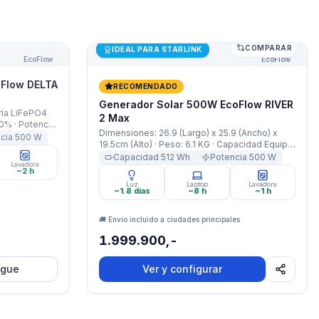
COMPARAR
Flow DELTA 3 1000 Air
Generador Solar 500W EcoFlow RIVER 2
Últimas unidades
IDEAL PARA STARLINK
EcoFlow
EcoFlow
Flow DELTA
RECOMENDADO
Generador Solar 500W EcoFlow RIVER
ría LiFePO4
2 Max
80% · Potencia:
Dimensiones: 26.9 (Largo) x 25.9 (Ancho) x
Boost 800W ·
ncia
500
W
19.5cm (Alto) · Peso: 6.1 KG · Capacidad Equipo:
· Peso: 9.9
512Wh · Capacidad Batería: 20000mAh
Capacidad
512
Wh
Potencia
500
W
Lavadora
(512Wh/25,6V) · ​​Ciclos d​​e carga: 3000 ciclos
~2 h
de carga y descarga al 80% · Potencia: 500W
Luz
Laptop
Lavadora
Nominal 1000W X-Boost · Garantía:3 Años ·
~1.8 días
~8 h
~1 h
🚚 Envío incluido a ciudades principales
1.999.900,-
egue
Ver y configurar