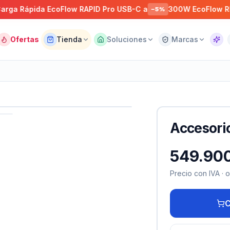
Rápida EcoFlow RAPID Pro USB-C a
300W EcoFlow RIVER 3
−
5
%
Ofertas
Tienda
Soluciones
Marcas
Asist
Accesori
549.900
Precio con IVA · 
C