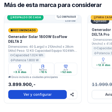
Más de
esta marca
para considerar
COMPARAR
Generador Solar 1800W EcoFlow DELTA 2
Últimas unidades
Generador 
RESPALDO DE CASA
PARA CAS
Agotado
EcoFlow
Generador
RECOMENDADO
DELTA Pro
Generador Solar 1800W EcoFlow
· Dimensiones
DELTA 2
(Ancho) x 41.6
Dimensiones: 40 (Largo) x 21(Ancho) x 28cm
Capacidad Eq
Capacida
(Alto) Peso: 12 KG Capacidad Equipo:1024Wh
Batería: 7500
Potencia
Capacidad Batería: 47600mAh (85Ah / 51,2V)
Capacidad
1.024
Wh
3600W Nomina
Potencia: 1800W Nominal / 2200W X-Boost
5 Años ·
Potencia
1.800
W
Garantía: 5 Años · · ·
Luz
~12.8 días
Luz
Nevera
Aire
~3.6 días
~10 h
~52 min
🚚 Envío incluido a ciudades principales
3.899.900,-
11.999.
Ver y configurar
Avi