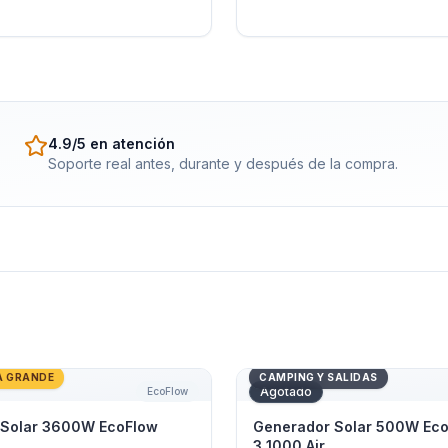
4.9/5 en atención
Soporte real antes, durante y después de la compra.
Solar 3600W EcoFlow DELTA Pro
Generador Solar 500W Eco
A GRANDE
CAMPING Y SALIDAS
Agotado
EcoFlow
 Solar 3600W EcoFlow
Generador Solar 500W Eco
3 1000 Air