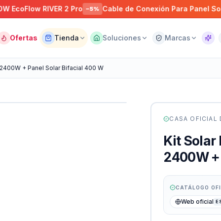
ow RIVER 2 Pro
Cable de Conexión Para Panel Solar de 
−
5
%
Ofertas
Tienda
Soluciones
Marcas
Asist
 2400W + Panel Solar Bifacial 400 W
CASA OFICIAL
Kit Solar
2400W + 
CATÁLOGO OF
Web oficial
E