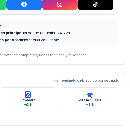
al
des principales
desde Medellín · 24-72h
do por nosotros
· serial verificable
er detalles completos, fichas técnicas y reseñas
alimentando cada equipo por separado
Lavadora
Aire mini-split
~4 h
~1 h