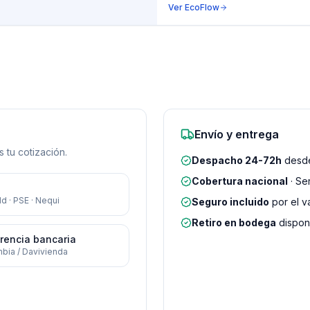
Ver
EcoFlow
Envío y entrega
 tu cotización.
Despacho 24-72h
desde
Cobertura nacional
· Se
d · PSE · Nequi
Seguro incluido
por el v
Retiro en bodega
disponi
rencia bancaria
bia / Davivienda