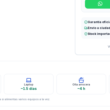
Garantía ofici
Envío a ciuda
Stock importa
V
Laptop
Olla arrocera
~1.5 días
~4 h
 si alimentas varios equipos a la vez.