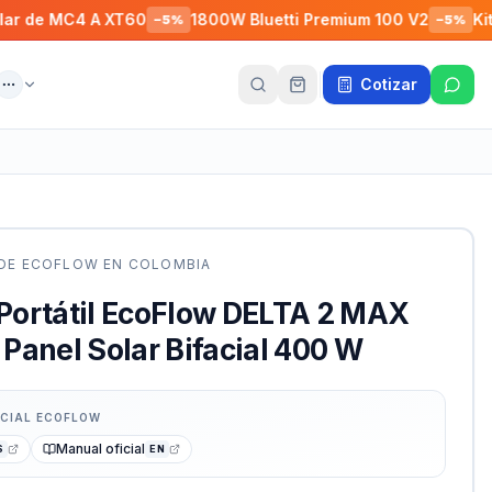
MC4 A XT60
1800W Bluetti Premium 100 V2
Kit Solar P
−
5
%
−
5
%
Cotizar
ente
Más
 DE
ECOFLOW
EN COLOMBIA
 Portátil EcoFlow DELTA 2 MAX
Panel Solar Bifacial 400 W
ICIAL
ECOFLOW
Manual oficial
S
EN