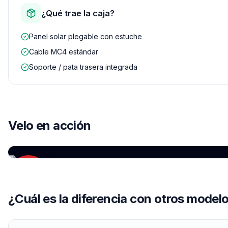
¿Qué trae la caja?
Panel solar plegable con estuche
Cable MC4 estándar
Soporte / pata trasera integrada
YOUTUBE
Velo en acción
EcoFlow DELTA 2 — Review en español
por
Gizlogic
¿Cuál es la diferencia con otros model