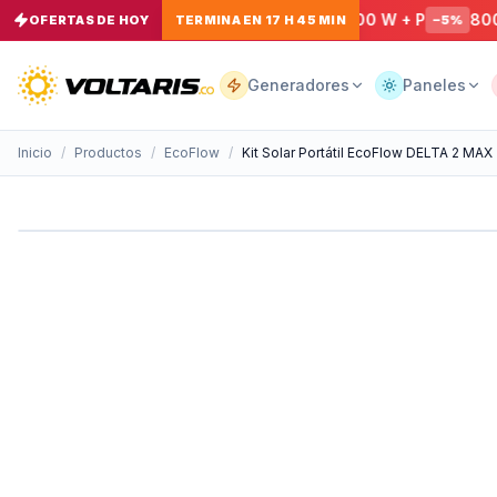
Solar Portátil Anker SOLIX C1000X 1800 W + P
800W EcoFl
OFERTAS DE HOY
TERMINA EN 17 H 45 MIN
−
5
%
Tu
carrito
Vacío
Generadores
Paneles
Inicio
/
Productos
/
EcoFlow
/
Kit Solar Portátil EcoFlow DELTA 2 MAX
Tu
carrito
está
vacío
Agrega
productos
con el
botón
“Añadir al
carrito”
y
págalos
todos
juntos.
iendo productos