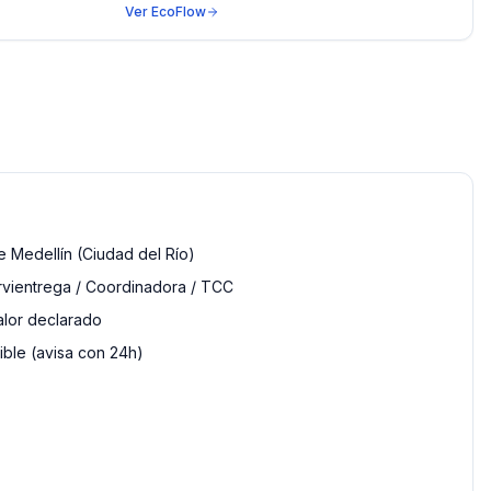
Ver
EcoFlow
 Medellín (Ciudad del Río)
rvientrega / Coordinadora / TCC
alor declarado
ble (avisa con 24h)