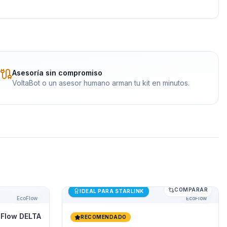
Asesoría sin compromiso
VoltaBot o un asesor humano arman tu kit en minutos.
COMPARAR
Flow DELTA 3 1000 Air
Generador Solar 500W EcoFlow RIVER 2
Últimas unidades
IDEAL PARA STARLINK
EcoFlow
EcoFlow
Flow DELTA
RECOMENDADO