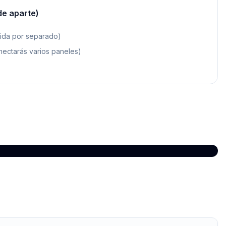
de aparte)
dida por separado)
nectarás varios paneles)