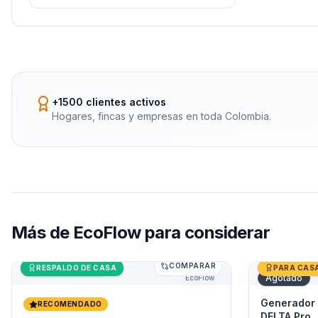
+1500 clientes activos
Hogares, fincas y empresas en toda Colombia.
Más de
EcoFlow
para considerar
COMPARAR
Generador Solar 1800W EcoFlow DELTA 2
Últimas unidades
Generador 
RESPALDO DE CASA
PARA CAS
Agotado
EcoFlow
Generador
RECOMENDADO
DELTA Pro