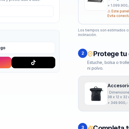
+
1.099.900,
⚠
Este panel
Evita conect
Los tiempos son estimados co
inclinación.
igo
Protege tu
2
Estuche, bolsa o trol
ni polvo.
Accesorio
· Dimension
38 x 12 x 32 
+ 349.900,-
Completa t
3