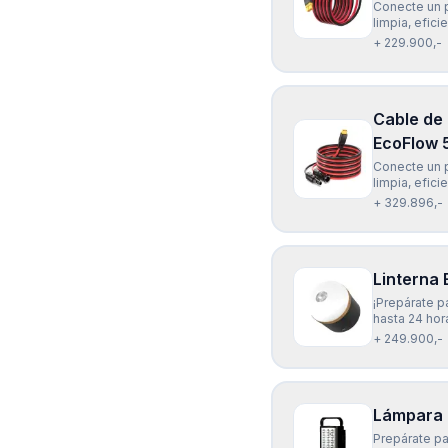
Conecte un p
limpia, efic
Solar EcoFlo
+ 229.900,-
mts) es univ
Cable de
EcoFlow 
Conecte un p
limpia, efic
Solar EcoFlo
+ 329.896,-
es universal
Linterna
¡Prepárate p
hasta 24 hor
sin luz. Ade
+ 249.900,-
para disfruta
Lámpara 
Prepárate pa