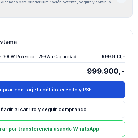
, diseñada para brindar iluminación potente, segura y continua
 situación. Con 24 luces LED de alta eficiencia (SMD 5730) y una
 12W, esta lámpara ofrece hasta 800 lúmenes
istema
R 2 300W Potencia - 256Wh Capacidad
999.900,-
999.900,-
prar con tarjeta débito-crédito y PSE
ñadir al carrito y seguir comprando
ar por transferencia usando WhatsApp