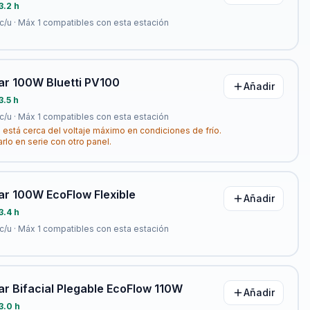
3.2 h
c/u · Máx
1
compatibles con esta estación
ar 100W Bluetti PV100
Añadir
3.5 h
c/u · Máx
1
compatibles con esta estación
 está cerca del voltaje máximo en condiciones de frío.
arlo en serie con otro panel.
ar 100W EcoFlow Flexible
Añadir
3.4 h
c/u · Máx
1
compatibles con esta estación
ar Bifacial Plegable EcoFlow 110W
Añadir
3.0 h