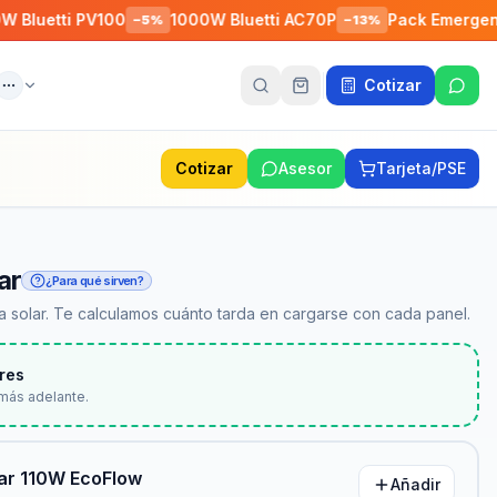
tti PV100
1000W Bluetti AC70P
Pack Emergencia - 
−
5
%
−
13
%
Cotizar
ente
Más
Cotizar
Asesor
Tarjeta/PSE
ar
¿Para qué sirven?
 solar. Te calculamos cuánto tarda en cargarse con cada panel.
res
más adelante.
lar 110W EcoFlow
Añadir