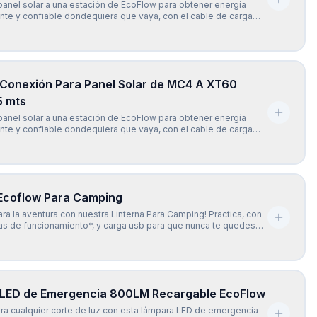
anel solar a una estación de EcoFlow para obtener energía
iente y confiable dondequiera que vaya, con el cable de carga
w XT60 (2.5 mts). El cable de carga EcoFlow Solar a XT60 (2.5
ersalmente compatible con todos los modelos de la
 Conexión Para Panel Solar de MC4 A XT60
5 mts
anel solar a una estación de EcoFlow para obtener energía
iente y confiable dondequiera que vaya, con el cable de carga
w XT60 (5 mts). El cable de carga EcoFlow Solar a XT60 (5 mts)
mente compatible con todos los modelos de la seri
 Ecoflow Para Camping
ara la aventura con nuestra Linterna Para Camping! Practica, con
as de funcionamiento*, y carga usb para que nunca te quedes
más, su gancho para colgar te permite tener las manos libres
r de la naturaleza. ¡No pierdas ninguna oport
LED de Emergencia 800LM Recargable EcoFlow
ra cualquier corte de luz con esta lámpara LED de emergencia