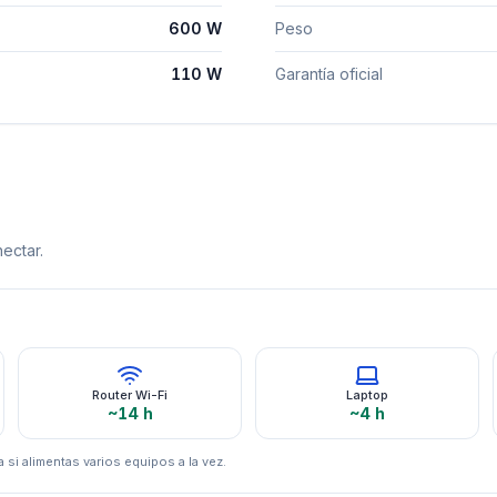
600 W
Peso
110 W
Garantía oficial
ectar.
Router Wi-Fi
Laptop
~14 h
~4 h
 si alimentas varios equipos a la vez.