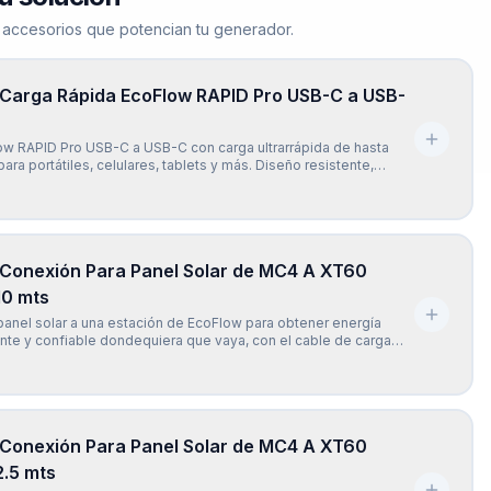
 accesorios que potencian tu generador.
 Carga Rápida EcoFlow RAPID Pro USB-C a USB-
ow RAPID Pro USB-C a USB-C con carga ultrarrápida de hasta
ara portátiles, celulares, tablets y más. Diseño resistente,
ompatible con la mayoría de dispositivos USB-C. Incluye chip
E-Mark para una carga segura y eficiente.
 Conexión Para Panel Solar de MC4 A XT60
10 mts
anel solar a una estación de EcoFlow para obtener energía
iente y confiable dondequiera que vaya, con el cable de carga
w XT60 (10 mts). El cable de carga EcoFlow Solar a XT60 (10
ersalmente compatible con todos los modelos de la se
 Conexión Para Panel Solar de MC4 A XT60
2.5 mts