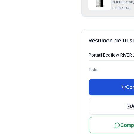
multifunción
en cualquier
+ 199.900,-
potencia de
Resumen de tu s
Portátil Ecoflow RIVE
Total
Com
A
Compr