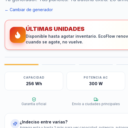
← Cambiar de generador
ÚLTIMAS UNIDADES
Disponible hasta agotar inventario. EcoFlow renovó
cuando se agote, no vuelve.
CAPACIDAD
POTENCIA AC
256 Wh
300 W
Garantía oficial
Envío a ciudades principales
¿Indeciso entre varias?
Agrega esta y hasta 2 más para ver capacidad, potencia, autonom