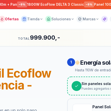
Pan
1800W EcoFlow DELTA 3 Classic
Panel 100W Blue
−
5
%
−
5
%
Ofertas
Tienda
Soluciones
Marcas
Asist
999.900,-
TOTAL
Energía sol
1
il Ecoflow
Hasta 110W de entrada
ncia -
Sin paneles sola
Puedes agregarlos 
Panel So
as en un solo paso.