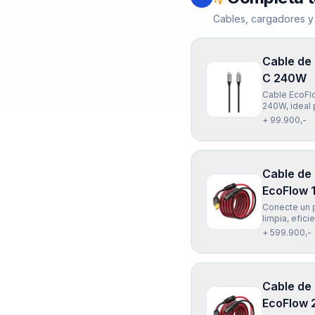
Cables, cargadores y
Cable de
C 240W
Cable EcoFl
240W, ideal p
flexible y c
+ 99.900,-
inteligente 
Cable de
EcoFlow 
Conecte un p
limpia, efic
Solar EcoFlo
+ 599.900,-
mts) es univ
Cable de
EcoFlow 