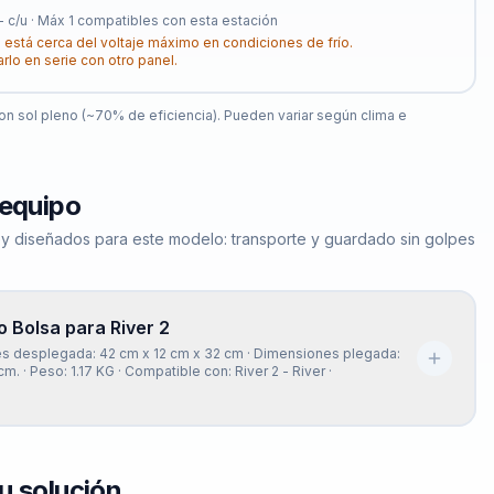
-
c/u · Máx
1
compatibles con esta estación
 está cerca del voltaje máximo en condiciones de frío.
arlo en serie con otro panel.
n sol pleno (~70% de eficiencia). Pueden variar según clima e
 equipo
ley diseñados para este modelo: transporte y guardado sin golpes
 Bolsa para River 2
es desplegada: 42 cm x 12 cm x 32 cm · Dimensiones plegada:
cm. · Peso: 1.17 KG · Compatible con: River 2 - River ·
u solución