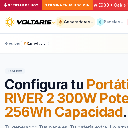
Pack Emergencia - EcoFlow E980 + Cable 10m + 
OFERTAS DE HOY
−
13
%
TERMINA EN 10 H 56 MIN
Tu
carrito
Vacío
Generadores
Paneles
Volver
1
producto
Tu
carrito
está
vacío
Agrega
EcoFlow
productos
con el
Configura tu
Portát
botón
“Añadir al
carrito”
y
RIVER 2 300W Pote
págalos
todos
juntos.
256Wh Capacidad
.
iendo productos
Tu generador. Tus paneles. Tu batería extra. Lo arm