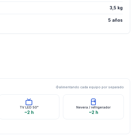
3,5 kg
5 años
alimentando cada equipo por separado
TV LED 50"
Nevera / refrigerador
~2 h
~2 h