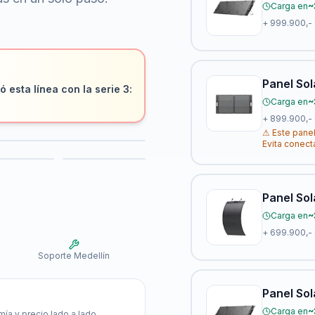
Carga en
~
+
999.900,-
Panel Sol
 esta línea con la serie 3:
Carga en
~
+
899.900,-
⚠
Este panel
Evita conect
Panel Sol
Carga en
~
+
699.900,-
Soporte Medellín
Panel Sol
Carga en
~
ía y precio lado a lado.