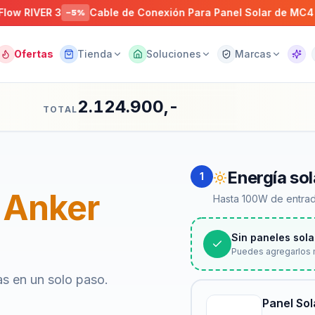
VER 3
Cable de Conexión Para Panel Solar de MC4 A XT6
−
5
%
Ofertas
Tienda
Soluciones
Marcas
Asist
2.124.900,-
TOTAL
Energía sol
1
Anker
Hasta 100W de entrad
Sin paneles sola
Puedes agregarlos 
as en un solo paso.
Panel So