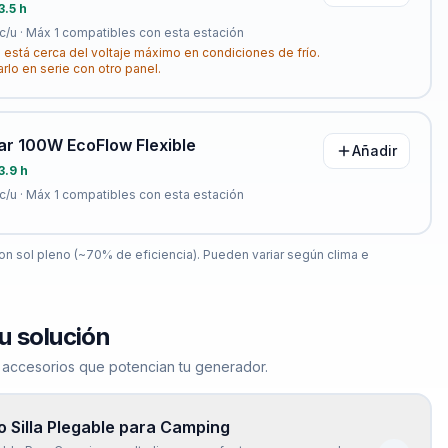
3.5 h
c/u · Máx
1
compatibles con esta estación
 está cerca del voltaje máximo en condiciones de frío.
arlo en serie con otro panel.
ar 100W EcoFlow Flexible
Añadir
3.9 h
c/u · Máx
1
compatibles con esta estación
n sol pleno (~70% de eficiencia). Pueden variar según clima e
u solución
 accesorios que potencian tu generador.
 Silla Plegable para Camping