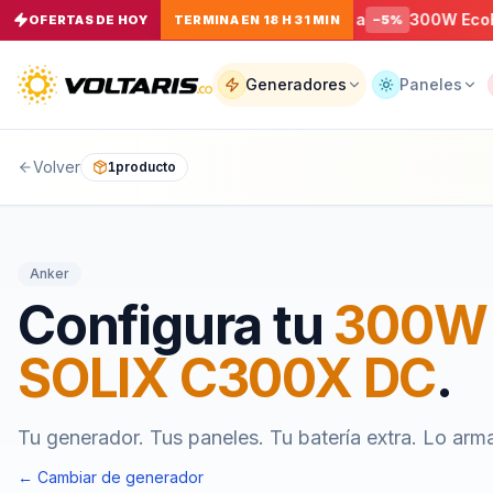
arga Rápida EcoFlow RAPID Pro USB-C a
300W EcoFlow RI
OFERTAS DE HOY
TERMINA EN 18 H 31 MIN
−
5
%
Tu
carrito
Vacío
Generadores
Paneles
Volver
1
producto
Tu
carrito
está
vacío
Agrega
Anker
productos
con el
Configura tu
300W 
botón
“Añadir al
carrito”
y
SOLIX C300X DC
.
págalos
todos
juntos.
Tu generador. Tus paneles. Tu batería extra. Lo arm
iendo productos
← Cambiar de generador