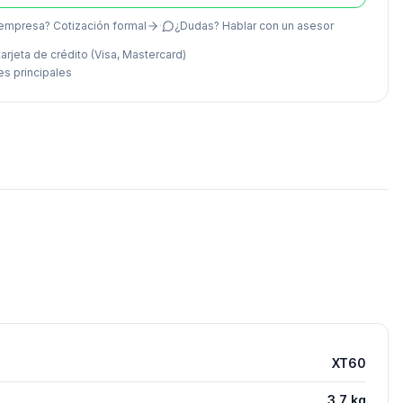
empresa? Cotización formal
·
¿Dudas? Hablar con un asesor
arjeta de crédito (Visa, Mastercard)
es principales
XT60
3,7 kg