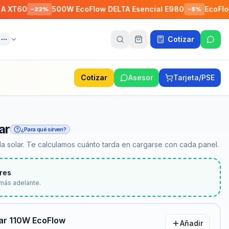
0
500W EcoFlow DELTA Esencial E980
EcoFlow RIVE
−
22
%
−
5
%
Cotizar
ente
Más
Cotizar
Asesor
Tarjeta/PSE
ar
¿Para qué sirven?
a solar. Te calculamos cuánto tarda en cargarse con cada panel.
res
más adelante.
lar 110W EcoFlow
Añadir