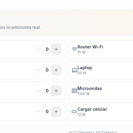
os la autonomía real.
Router Wi-Fi
0
15
W
Laptop
0
50
W
Microondas
0
1100
W
Cargar celular
0
12
W
AUTONOMÍA ESTIMADA