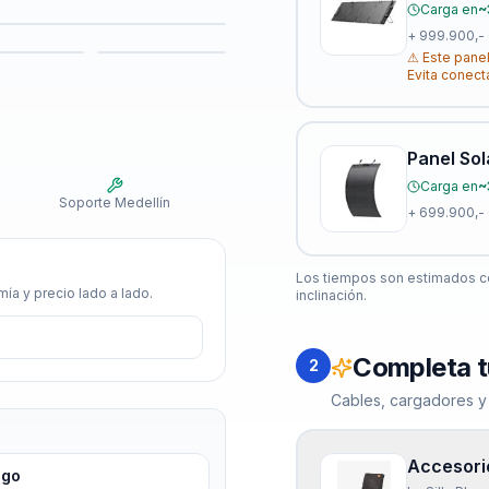
Carga en
~
+
999.900,-
⚠
Este panel
Evita conect
Panel Sol
Carga en
~
Soporte Medellín
+
699.900,-
Los tiempos son estimados co
ía y precio lado a lado.
inclinación.
Completa t
2
Cables, cargadores y
Accesorio
igo