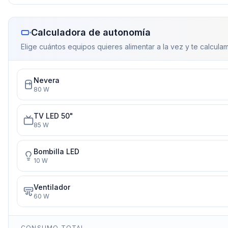
Calculadora de autonomía
Elige cuántos equipos quieres alimentar a la vez y te calculam
Nevera
80
W
TV LED 50"
85
W
Bombilla LED
10
W
Ventilador
60
W
CONSUMO TOTAL