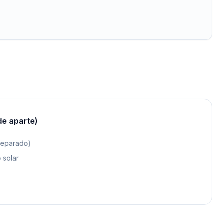
de aparte)
separado)
 solar