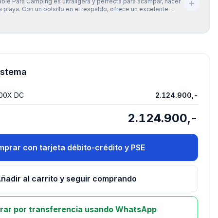
gable Para Camping es ultraligera y perfecta para acampar, hacer
 la playa. Con un bolsillo en el respaldo, ofrece un excelente
a espalda y te permite disfrutar cómodamente de tus
l aire libre.
istema
300X DC
2.124.900,-
2.124.900,-
prar con tarjeta débito-crédito y PSE
ñadir al carrito y seguir comprando
ar por transferencia usando WhatsApp