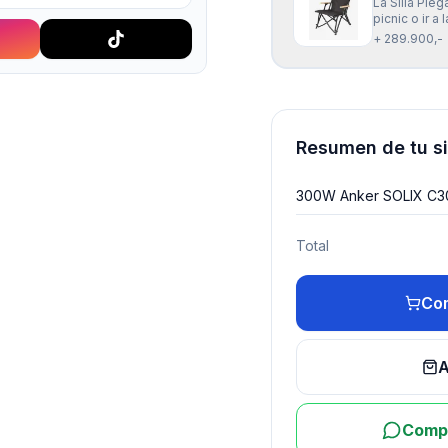
La Silla Ple
picnic o ir a
apoyo para l
+ 289.900,-
actividades a
Resumen de tu s
300W Anker SOLIX C
Total
Com
A
Compr