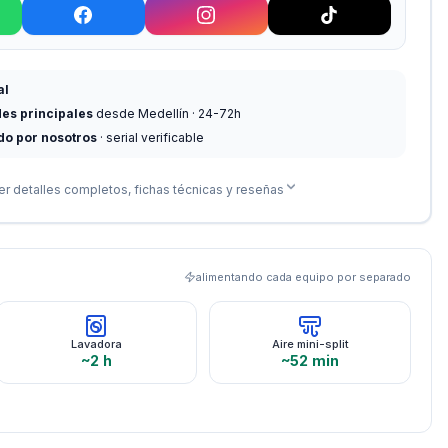
al
des principales
desde Medellín · 24-72h
do por nosotros
· serial verificable
er detalles completos, fichas técnicas y reseñas
alimentando cada equipo por separado
Lavadora
Aire mini-split
~2 h
~52 min