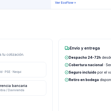
Ver
EcoFlow
Envío y entrega
 tu cotización.
Despacho 24-72h
desde
Cobertura nacional
· Se
d · PSE · Nequi
Seguro incluido
por el v
Retiro en bodega
disponi
rencia bancaria
bia / Davivienda