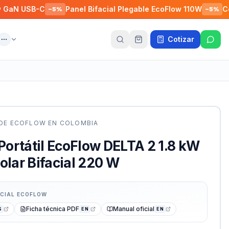
B-C
Panel Bifacial Plegable EcoFlow 110W
Conector 
−
5
%
−
5
%
Cotizar
ente
Más
 DE
ECOFLOW
EN COLOMBIA
 Portátil EcoFlow DELTA 2 1.8 kW
olar Bifacial 220 W
ICIAL
ECOFLOW
Ficha técnica PDF
Manual oficial
S
EN
EN