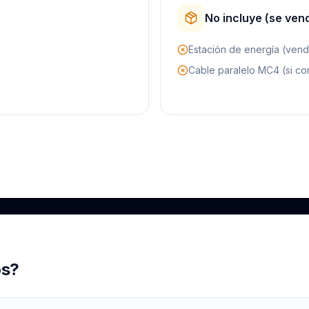
No incluye (se ven
Estación de energía (ven
Cable paralelo MC4 (si co
os?