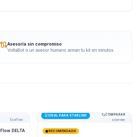
Asesoría sin compromiso
VoltaBot o un asesor humano arman tu kit en minutos.
COMPARAR
Flow DELTA 3 1000 Air
Generador Solar 500W EcoFlow RIVER 2
Últimas unidades
IDEAL PARA STARLINK
EcoFlow
EcoFlow
Flow DELTA
RECOMENDADO