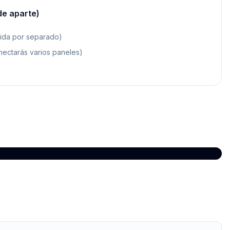
de aparte)
dida por separado)
nectarás varios paneles)