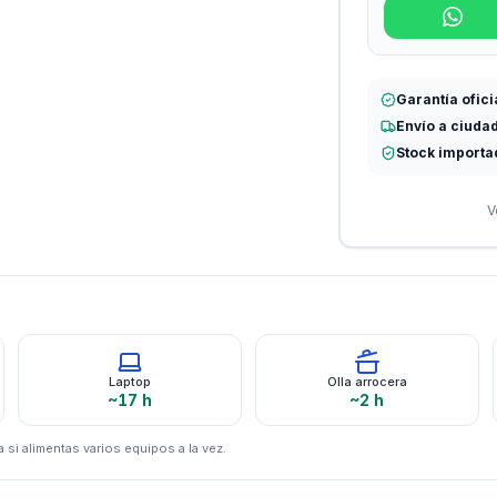
Garantía ofici
Envío a ciuda
Stock importa
V
Laptop
Olla arrocera
~17 h
~2 h
 si alimentas varios equipos a la vez.