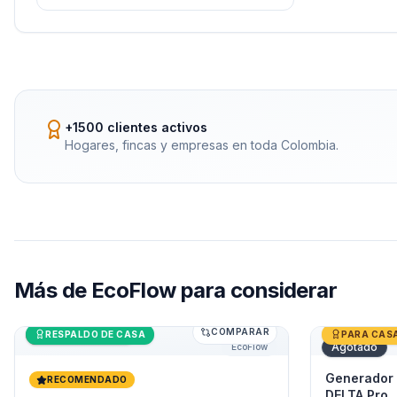
+1500 clientes activos
Hogares, fincas y empresas en toda Colombia.
Más de
EcoFlow
para considerar
COMPARAR
Generador Solar 1800W EcoFlow DELTA 2
Últimas unidades
Generador 
RESPALDO DE CASA
PARA CAS
Agotado
EcoFlow
Generador
RECOMENDADO
DELTA Pro