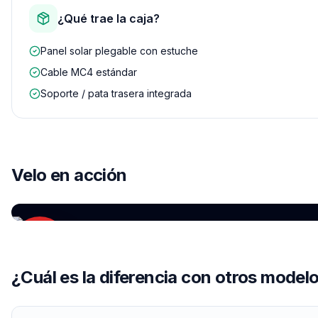
¿Qué trae la caja?
Panel solar plegable con estuche
Cable MC4 estándar
Soporte / pata trasera integrada
YOUTUBE
Velo en acción
EcoFlow DELTA 2 — Review en español
por
Gizlogic
¿Cuál es la diferencia con otros model