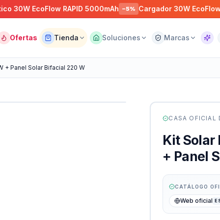
 EcoFlow RAPID 5000mAh
Cargador 30W EcoFlow GaN US
−
5
%
Ofertas
Tienda
Soluciones
Marcas
Asist
kW + Panel Solar Bifacial 220 W
CASA OFICIAL
Kit Solar
+ Panel S
CATÁLOGO OF
Web oficial
E