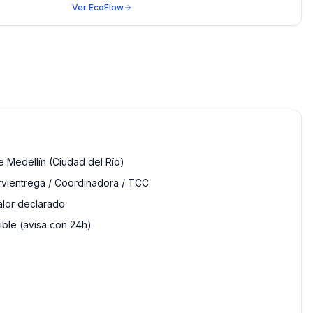
Ver
EcoFlow
 Medellín (Ciudad del Río)
rvientrega / Coordinadora / TCC
alor declarado
ble (avisa con 24h)