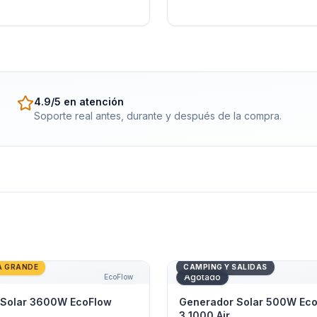
4.9/5 en atención
Soporte real antes, durante y después de la compra.
Solar 3600W EcoFlow DELTA Pro
Generador Solar 500W Eco
A GRANDE
CAMPING Y SALIDAS
Agotado
EcoFlow
 Solar 3600W EcoFlow
Generador Solar 500W Eco
3 1000 Air